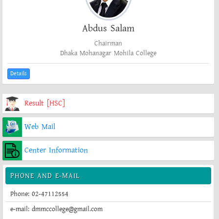
Abdus Salam
Chairman
Dhaka Mohanagar Mohila College
Details
Result [HSC]
Web Mail
Center Information
PHONE AND E-MAIL
Phone: 02-47112554
e-mail: dmmccollege@gmail.com