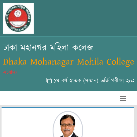
ঢাকা মহানগর মহিলা কলেজ
Dhaka Mohanagar Mohila College
সংবাদঃ
১ম বর্ষ স্নাতক (সম্মান) ভর্তি পরীক্ষা ২০২