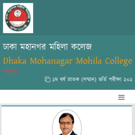
ঢাকা মহানগর মহিলা কলেজ
Dhaka Mohanagar Mohila College
সংবাদঃ
১ম বর্ষ স্নাতক (সম্মান) ভর্তি পরীক্ষা ২০২৫