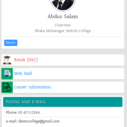
Abdus Salam
Chairman
Dhaka Mohanagar Mohila College
Details
Result [HSC]
Web Mail
Center Information
PHONE AND E-MAIL
Phone: 02-47112554
e-mail: dmmccollege@gmail.com