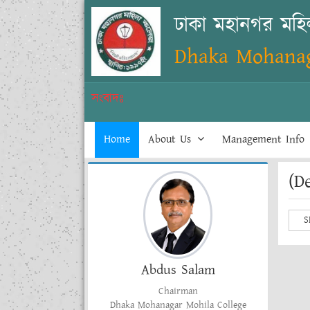
ঢাকা মহানগর মহ
Dhaka Mohanag
সংবাদঃ
Home
About Us
Management Info
(D
S
Abdus Salam
Chairman
Dhaka Mohanagar Mohila College