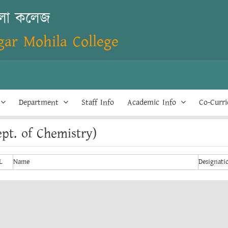
িলা কলেজ
ar Mohila College
Department
Staff Info
Academic Info
Co-Curr
ept. of Chemistry)
L
Name
Designati